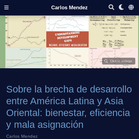
Carlos Mendez
Sobre la brecha de desarrollo
entre América Latina y Asia
Oriental: bienestar, eficiencia
y mala asignación
Carlos Mendez