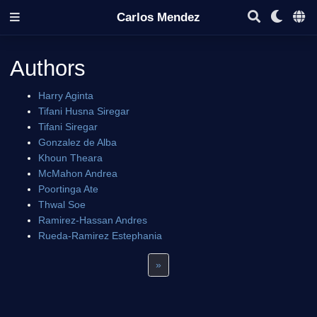
Carlos Mendez
Authors
Harry Aginta
Tifani Husna Siregar
Tifani Siregar
Gonzalez de Alba
Khoun Theara
McMahon Andrea
Poortinga Ate
Thwal Soe
Ramirez-Hassan Andres
Rueda-Ramirez Estephania
»