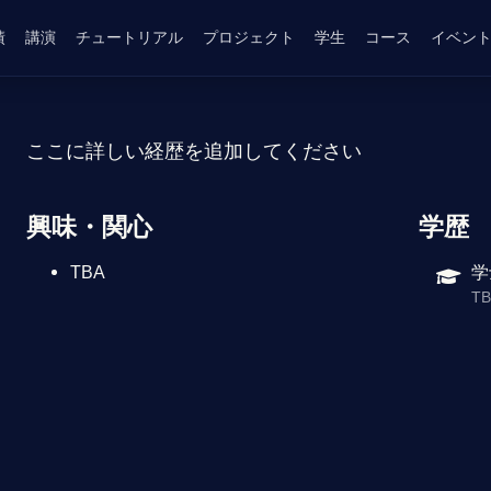
績
講演
チュートリアル
プロジェクト
学生
コース
イベン
ここに詳しい経歴を追加してください
興味・関心
学歴
TBA
学
T