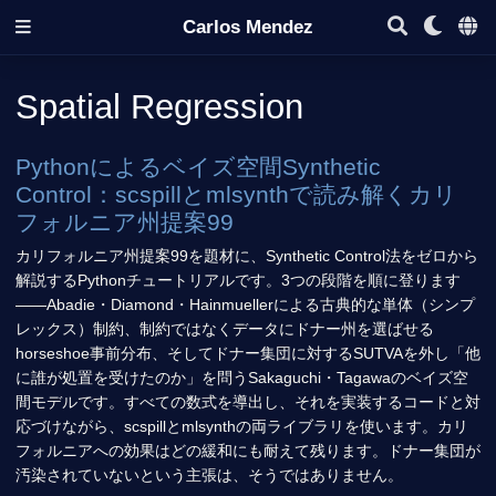
Carlos Mendez
Spatial Regression
Pythonによるベイズ空間Synthetic
Control：scspillとmlsynthで読み解くカリ
フォルニア州提案99
カリフォルニア州提案99を題材に、Synthetic Control法をゼロから
解説するPythonチュートリアルです。3つの段階を順に登ります
——Abadie・Diamond・Hainmuellerによる古典的な単体（シンプ
レックス）制約、制約ではなくデータにドナー州を選ばせる
horseshoe事前分布、そしてドナー集団に対するSUTVAを外し「他
に誰が処置を受けたのか」を問うSakaguchi・Tagawaのベイズ空
間モデルです。すべての数式を導出し、それを実装するコードと対
応づけながら、scspillとmlsynthの両ライブラリを使います。カリ
フォルニアへの効果はどの緩和にも耐えて残ります。ドナー集団が
汚染されていないという主張は、そうではありません。