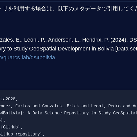
トリを利用する場合は、以下のメタデータで引用してく
les, E., Leoni, P., Andersen, L., Hendrix, P. (2024). DS
ry to Study GeoSpatial Development in Bolivia [Data set
m/quarcs-lab/ds4bolivia
ia2026,

endez, Carlos and Gonzales, Erick and Leoni, Pedro and An
S4Bolivia}: A Data Science Repository to Study GeoSpatial
},

{GitHub},

itHub repository},
