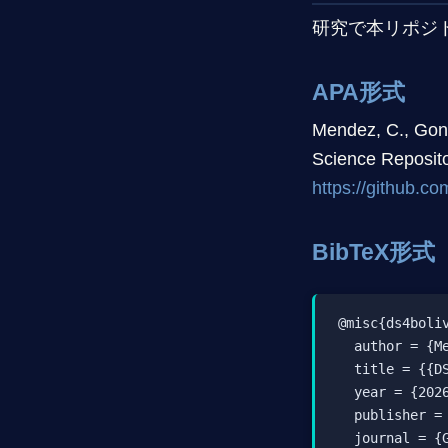
研究で本リポジ
APA形式
Mendez, C., Gonza
Science Reposito
https://github.co
BibTeX形式
@misc{ds4boliv
  author = {M
  title = {{D
  year = {2026
  publisher = 
  journal = {G