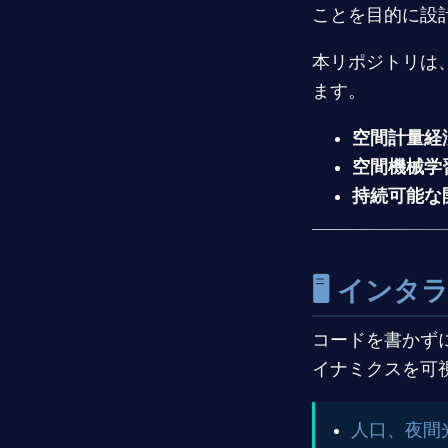
ことを目的に設
本リポジトリは
ます。
空間計量経
空間機械学
持続可能な
🖥️ イ
コードを書かず
イナミクスを可
人口、夜間光