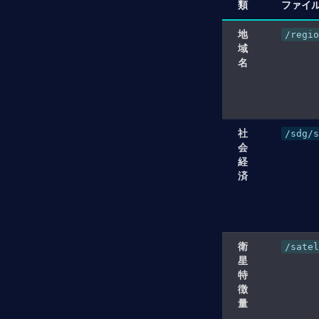
類
ファイ
地
/regio
域
名
社
/sdg/s
会
経
済
衛
/satel
星
特
徴
量