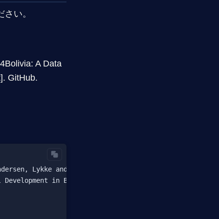
ださい。
4Bolivia: A Data
]. GitHub.
dersen, Lykke and Hendrix, Peralta},

 Development in Bolivia},
