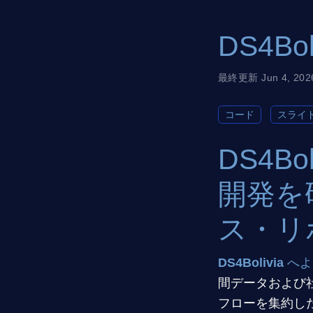
DS4Bol
最終更新 Jun 4, 202
コード
スライ
DS4B
開発を
ス・リ
DS4Bolivia
へよ
間データおよび
フローを集約し