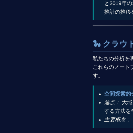
と2019
推計の推移
🐍 クラ
私たちの分析を
これらのノート
す。
空間探索的
焦点：
大域
する方法を
主要概念：