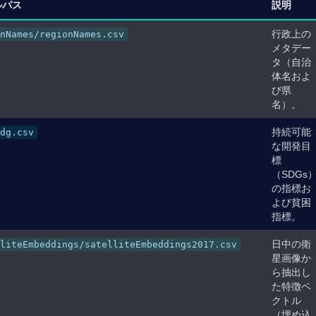
ルパス
説明
行政上の
nNames/regionNames.csv
メタデー
タ（自治
体名およ
び県
名）。
持続可能
dg.csv
な開発目
標
（SDGs
の指標お
よび貧困
指標。
日中の衛
liteEmbeddings/satelliteEmbeddings2017.csv
星画像か
ら抽出し
た特徴ベ
クトル
（埋め込