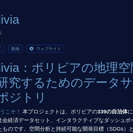
ivia
6
ド
動画
ウェブサイト
olivia：ボリビアの地理
研究するためのデータサ
ポジトリ
うこそ！
本プロジェクトは、ボリビアの
339の自治体
に
社会経済データセット、インタラクティブなダッシュボ
たものです。空間分析と持続可能な開発目標（SDGs）