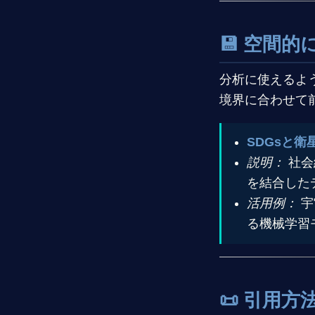
💾 空間
分析に使えるよ
境界に合わせて
SDGsと衛
説明：
社会
を結合した
活用例：
宇
る機械学習
📜 引用方