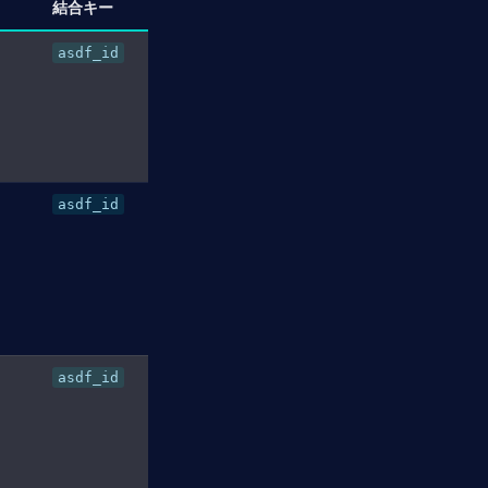
結合キー
asdf_id
asdf_id
）
asdf_id