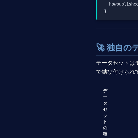
  howpublished
🚀 独自
データセットは
で結び付けられ
デ
ー
タ
セ
ッ
ト
の
種