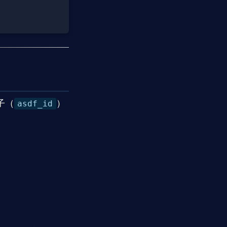
子（
）
asdf_id