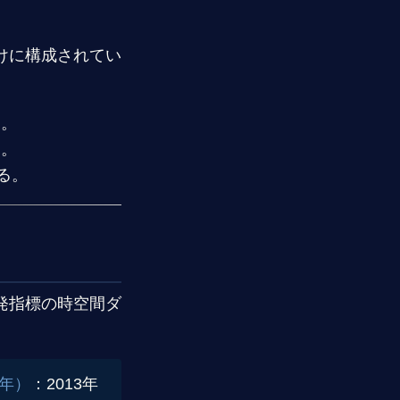
けに構成されてい
る。
る。
る。
発指標の時空間ダ
9年）
：2013年