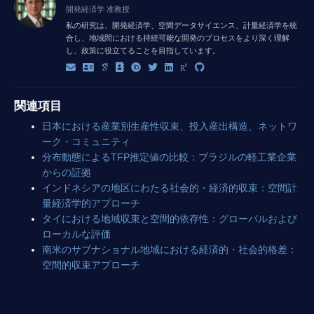
開発経済学 准教授
私の研究は、開発経済学、空間データサイエンス、計量経済学を統
合し、地域間における持続可能な開発のプロセスをより深く理解
し、政策に役立てることを目指しています。
関連項目
日本における産業別生産性収束、投入産出構造、ネットワ
ーク・コミュニティ
分布動態によるTFP推定値の比較：ブラジルの軽工業企業
からの証拠
インドネシアの地区にわたる社会的・経済的収束：空間計
量経済学的アプローチ
タイにおける地域収束と空間的依存性：グローバルおよび
ローカルな評価
南米のサブナショナル地域における経済的・社会的格差：
空間的収束アプローチ