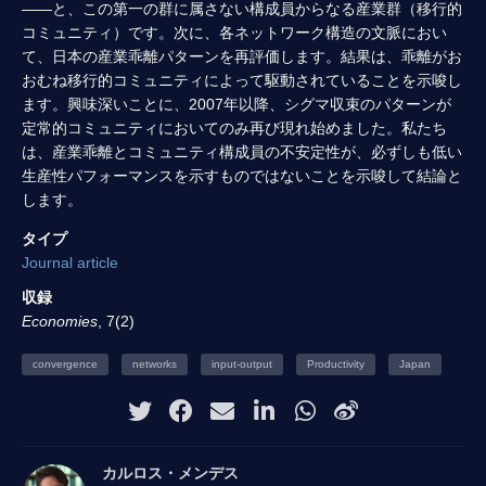
——と、この第一の群に属さない構成員からなる産業群（移行的
コミュニティ）です。次に、各ネットワーク構造の文脈におい
て、日本の産業乖離パターンを再評価します。結果は、乖離がお
おむね移行的コミュニティによって駆動されていることを示唆し
ます。興味深いことに、2007年以降、シグマ収束のパターンが
定常的コミュニティにおいてのみ再び現れ始めました。私たち
は、産業乖離とコミュニティ構成員の不安定性が、必ずしも低い
生産性パフォーマンスを示すものではないことを示唆して結論と
します。
タイプ
Journal article
収録
Economies
, 7(2)
convergence
networks
input-output
Productivity
Japan
カルロス・メンデス