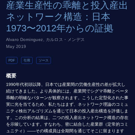
産業生産性の乖離と投入産出
ネットワーク構造：日本
1973〜2012年からの証拠
Alvaro Dominguez
,
カルロス・メンデス
May 2019
PDF
引用
ソース
概要
1990年代初頭以降、日本では産業間の労働生産性の差が拡大し
続けてきました。より具体的には、産業間でシグマ乖離とベータ
乖離の明確なパターンが観察されます。こうした定型化された事
実に光を当てるため、私たちはまず、ネットワーク理論のコミュ
ニティ検出アルゴリズムを通じて日本の投入産出構造を評価しま
す。この分析の結果は、二つの投入産出ネットワーク構造の存在
を示唆しています。すなわち、密に結合した産業群（定常的コミ
ュニティ）——その構成員は全期間を通じてそこに留まります