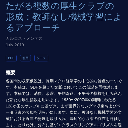
たがる複数の厚生クラブの
形成：教師なし機械学習によ
るアプローチ
カルロス・メンデス
July 2019
PDF
引用
ソース
概要
各国間の収束仮説は、長期マクロ経済学の中心的な論点の一つで
す。本稿は、GDPを超えた文脈においてこの仮説を再検討しま
す。本稿では、消費、余暇、平均寿命、不平等の指標を組み込ん
だ新たな厚生指数を用います。1980〜2007年の期間にわたる
128か国のサンプルに基づき、まず世界的なシグマ収束およびベ
ータ収束の欠如を明らかにします。次に、教師なし機械学習の文
献における近年の発展を取り入れ、局所的な収束の存在を評価し
ます。とりわけ、分布に基づくクラスタリングアルゴリズムを適