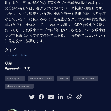
用すると、三つの局所的な収束クラブの形成が示唆されます。こ
の分類のもとでは、各クラブについてベータ収束が回復します。
しかし、シグマ収束という強い概念と整合する形で厚生の差を縮
小しているように見えるのは、最も豊かなクラブの中核的な構成
員のみです。全体として、これらの結果は、GDPを超えた文脈に
おいても、また収束クラブの内部においてさえも、ベータ収束は
シグマ収束にとって必要条件ではあるが十分条件ではないという
知見を改めて強調します。
タイプ
Journal article
収録
Economies
, 7(3)
convergence
convergence clubs
welfare
machine learning
distribution dynamics