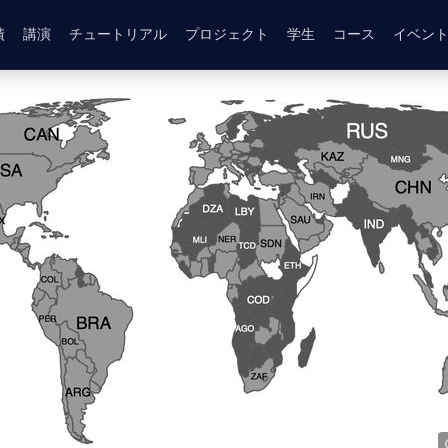
績
講演
チュートリアル
プロジェクト
学生
コース
イベン