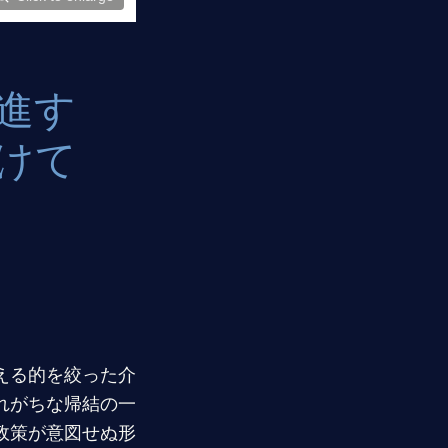
進す
けて
える的を絞った介
れがちな帰結の一
政策が意図せぬ形