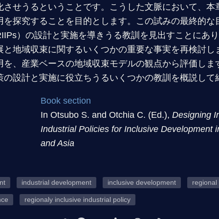
化させうるということです。こうした文脈において、本
用を探究することを目的とします。この試みの最終的な
IIPs）の設計と実施を導きうる教訓を見出すことにあ
展と地域収束に関するいくつかの重要な事実を再検討し
用を、産業ベースの地域収束モデルの観点から評価しま
策の設計と実施に役立ちうるいくつかの教訓を概説して
Book section
In Otsubo S. and Otchia C. (Ed.),
Designing I
Industrial Policies for Inclusive Development i
and Asia
nt
industrial development
inclusive development
regional
nce
regionaly inclusive industrial policy