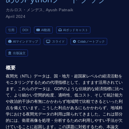
カルロス・メンデス
,
Ayush Patnaik
April 2024
引用
DOI
AI動画
AIポッドキャスト
AIマインドマップ
スライド
Colabノートブック
出版論文
概要
夜間光（NTL）データは、国・地方・超国家レベルの経済活動を
モニタリングするための代理指標として、ますます活用されてい
ます。これらのデータは、GDPのような伝統的な経済指標に比べ
て、より細かい空間的粒度、適時性、低コスト、そして統計能力
や政治的干渉の有無にかかわらず地域間で比較できるといった利
点を備えています。こうした利点があるにもかかわらず、地域科
学における夜間光データの利用は限られてきました。これは部分
的には、衛星画像を処理・分析するための利用しやすい手法が欠
けていることに起因します。この課題に対処するため、本論文