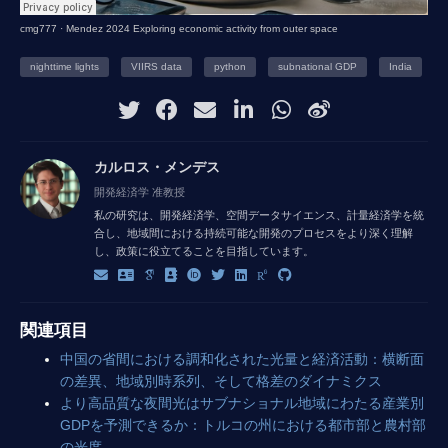
cmg777
·
Mendez 2024 Exploring economic activity from outer space
nighttime lights
VIIRS data
python
subnational GDP
India
カルロス・メンデス
開発経済学 准教授
私の研究は、開発経済学、空間データサイエンス、計量経済学を統
合し、地域間における持続可能な開発のプロセスをより深く理解
し、政策に役立てることを目指しています。
関連項目
中国の省間における調和化された光量と経済活動：横断面
の差異、地域別時系列、そして格差のダイナミクス
より高品質な夜間光はサブナショナル地域にわたる産業別
GDPを予測できるか：トルコの州における都市部と農村部
の光度