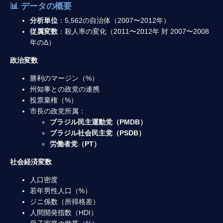
📊 データの概要
分析単位
：5,562の自治体（2007〜2012年）
従属変数
：殺人率の変化（2011〜2012年 対 2007〜2008
年のΔ）
政治変数
勝利のマージン（%）
州知事との政党の連携
投票棄権（%）
市長の政党所属：
ブラジル民主運動党（PMDB）
ブラジル社会民主党（PSDB）
労働者党（PT）
社会経済変数
人口密度
若年男性人口（%）
ジニ係数（所得格差）
人間開発指数（HDI）