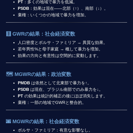
PT
：多くの地域で暴力を低減。
PSDB
：効果は混在——北部（↑）、南部（↓）。
棄権：いくつかの地域で暴力を増加。
🧮 GWRの結果：社会経済変数
人口密度とボルサ・ファミリア → 異質な効果。
若年男性%と母子家庭 → 概して暴力を増加。
効果の方向と有意性は空間的に変動します。
🗺️ MGWRの結果：政治変数
PMDB
は依然として北東部で暴力を↑。
PSDB
は現在、ブラジル南部でのみ暴力を↓。
PT
の効果は統計的補正の後にほぼ消失します。
棄権：一部の地域でGWRと整合的。
🌆 MGWRの結果：社会経済変数
ボルサ・ファミリア：有意な影響なし。