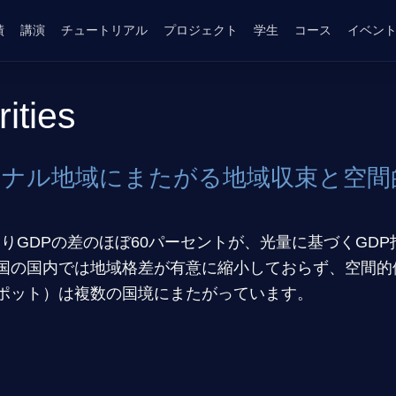
績
講演
チュートリアル
プロジェクト
学生
コース
イベン
ities
ショナル地域にまたがる地域収束と空
たりGDPの差のほぼ60パーセントが、光量に基づくGD
国の国内では地域格差が有意に縮小しておらず、空間的
ポット）は複数の国境にまたがっています。