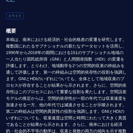
スライド
概要
本稿は、南米における経済的・社会的格差の変遷を研究します。
複数国にわたるサブナショナルの新たなデータセットを活用し、
1990年から2018年の期間における151のサブナショナル地域の
一人当たり国民総所得（GNI）と人間開発指数（HDI）の変遷を
評価します。とりわけ、地域動学を2つの空間的収束の枠組みを
通して評価します。第一の枠組みは空間的依存性の役割を強調し
ます。GNIとHDIのいずれについても、全体として地域収束のプ
ロセスが存在することが結果から示されます。さらに、空間的依
存性はこのプロセスにおいて重要な役割を果たします。空間誤差
モデルの推定からは、空間的依存性が一部の年代では収束速度を
加速させる一方、他の年代では減速させることが示唆されます。
第二の枠組みは空間的異質性の役割を強調します。GNIとHDIの
いずれについても、収束速度は空間と時間にわたって大きく異質
であることが結果から示されます。さらに、南米における経済
的・社会的不平等の動学は、収束と発散の両方の傾向を示す複数