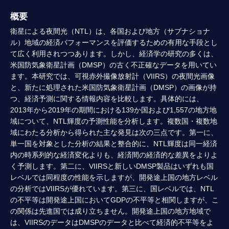
概要
衛星による夜間光（NTL）は、各国および地方（サブナショナ
ル）地域の経済パフォーマンスを評価するための有用な手段とし
て広く利用されつつあります。しかし、経済学の研究の多くは、
米国防気象衛星計画（DMSP）の古く不正確なデータを用いてい
ます。本研究では、可視赤外撮像放射計（VIIRS）の夜間光画像
と、新たに処理された米国防気象衛星計画（DMSP）の画像が持
つ、経済予測に関する情報内容を比較します。具体的には、
2013年から2019年の期間における139か国および1,557の地方地
域について、NTL輝度の予測性能を分析します。複数国・複数地
域にわたる分析から得られた主な発見は次の三点です。第一に、
単一国を対象とした分析の結果と整合的に、NTL輝度は同一経済
内の時系列的な経済変化よりも、経済間の経済的な差異をよりよ
く予測します。第二に、VIIRSと新しいDMSP製品はいずれも国
レベルでは同程度の性能を示しますが、開発途上国の地方レベル
の分析ではVIIRSが優れています。第三に、国レベルでは、NTL
の不平等は開発途上国においてGDPの不平等と相関しますが、こ
の関係は先進国では成り立ちません。開発途上国の地方地域で
は、VIIRSのデータはDMSPのデータと比べて経済的不平等をよ