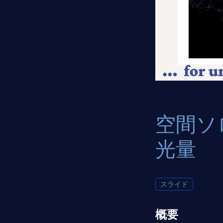
空間ソ
光量
スライド
概要